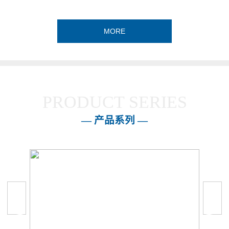
MORE
PRODUCT SERIES
— 产品系列 —