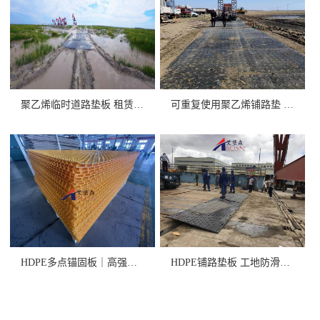
聚乙烯临时道路垫板 租赁/销售
可重复使用聚乙烯铺路垫 高承重
HDPE多点锚固板｜高强度+卓
HDPE铺路垫板 工地防滑抗压