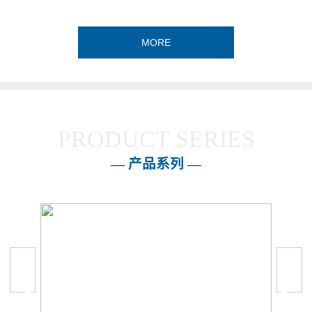
MORE
PRODUCT SERIES
— 产品系列 —