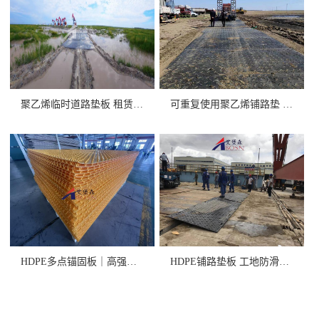
聚乙烯临时道路垫板 租赁/销售
可重复使用聚乙烯铺路垫 高承重
HDPE多点锚固板｜高强度+卓
HDPE铺路垫板 工地防滑抗压