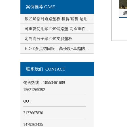
案例推荐 CASE
聚乙烯临时道路垫板 租赁/销售 适用于多种工地场景
可重复使用聚乙烯铺路垫 高承重临时道路板 泥沼地施工神器
定制高分子聚乙烯支腿垫板
HDPE多点锚固板｜高强度+卓越防水抗渗，市政水利工程优选
联系我们 CONTACT
销售热线：18553461689
15621265392
QQ：
2133667830
1479363435