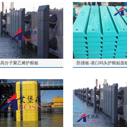
超高分子聚乙烯护舷板
防撞板-港口码头护舷贴面