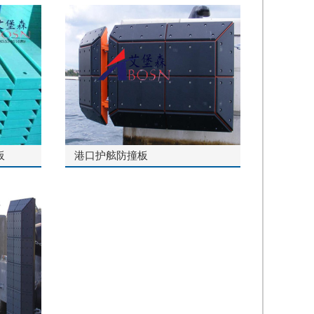
板
港口护舷防撞板