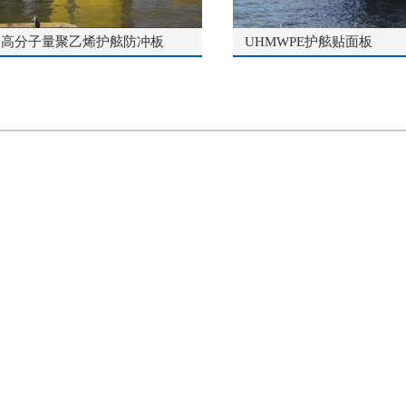
超高分子量聚乙烯护舷防冲板
UHMWPE护舷贴面板