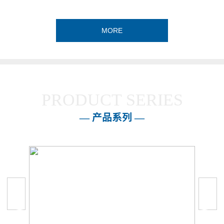
MORE
PRODUCT SERIES
— 产品系列 —