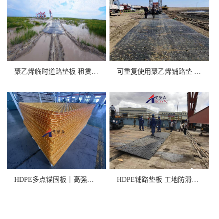
聚乙烯临时道路垫板 租赁/销售
可重复使用聚乙烯铺路垫 高承重
HDPE多点锚固板｜高强度+卓
HDPE铺路垫板 工地防滑抗压