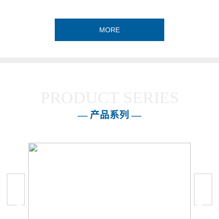
MORE
PRODUCT SERIES
— 产品系列 —