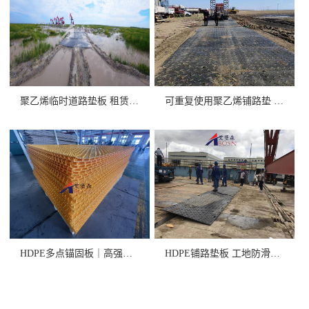
聚乙烯临时道路垫板 租赁/销售
可重复使用聚乙烯铺路垫 高承重
HDPE多点锚固板｜高强度+卓
HDPE铺路垫板 工地防滑抗压